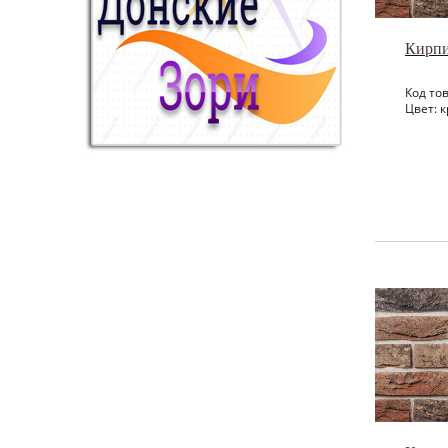
Кирпи
Код тов
Цвет: к