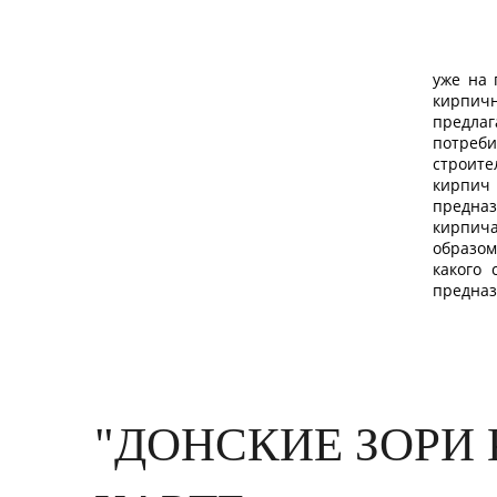
уже на 
кирпичн
пред
потреб
строи
кирпич
предн
кирпи
образом
какого 
предназ
"ДОНСКИЕ ЗОРИ