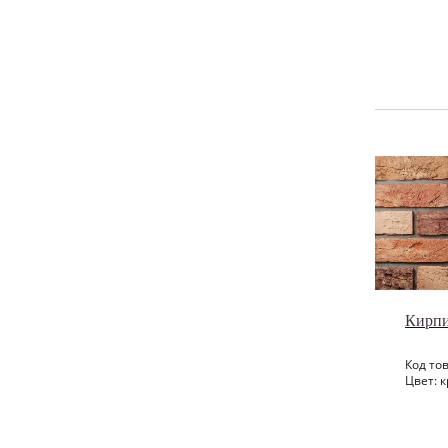
Кирпи
Код тов
Цвет: к