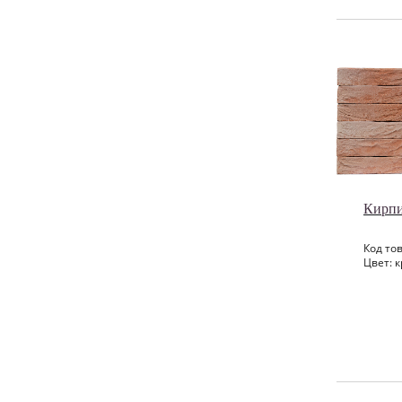
Кирп
Код тов
Цвет: к