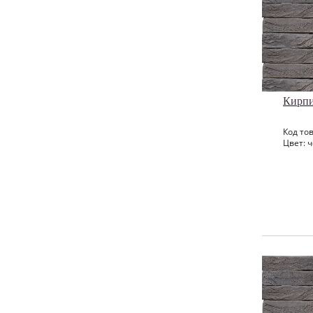
Кирп
Код тов
Цвет: 