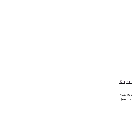
Кирпи
Код тов
Цвет: к