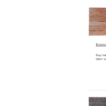
Кирпи
Код тов
Цвет: к