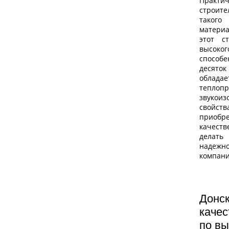
Прак
строите
таког
матери
этот с
высоко
способ
десяток
облад
тепл
звукои
свойст
приобр
качес
делать
надеж
компани
Дон
каче
по вы