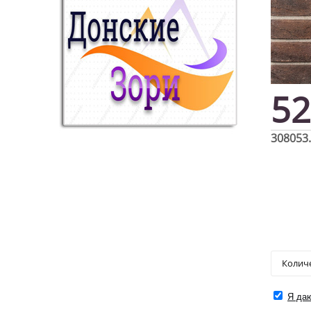
52
308053
Я даю