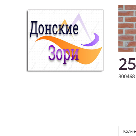
25
300468